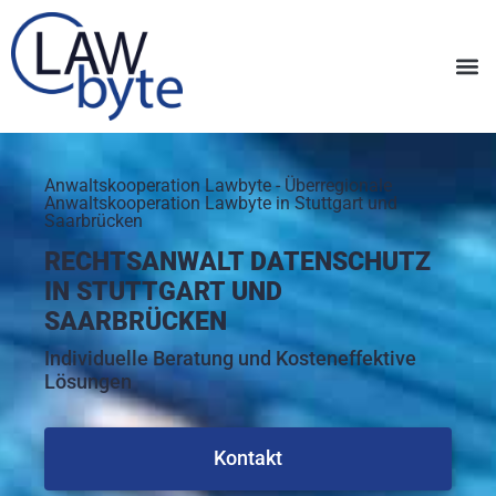
Anwaltskooperation Lawbyte - Überregionale
Anwaltskooperation Lawbyte in Stuttgart und
Saarbrücken
RECHTSANWALT DATENSCHUTZ
IN STUTTGART UND
SAARBRÜCKEN
Individuelle Beratung und Kosteneffektive
Lösungen
Kontakt