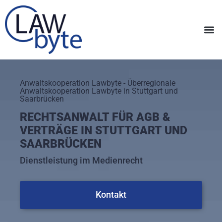
Anwaltskooperation Lawbyte - Überregionale
Anwaltskooperation Lawbyte in Stuttgart und
Saarbrücken
RECHTSANWALT FÜR AGB &
VERTRÄGE IN STUTTGART UND
SAARBRÜCKEN
Dienstleistung im Medienrecht
Kontakt