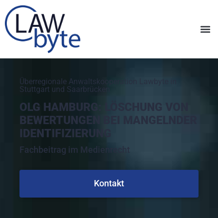
Überregionale Anwaltskooperation Lawbyte in
Stuttgart und Saarbrücken
OLG HAMBURG: LÖSCHUNG VON
BEWERTUNGEN BEI MANGELNDER
IDENTIFIZIERUNG
Fachbeitrag im Medienrecht
Kontakt