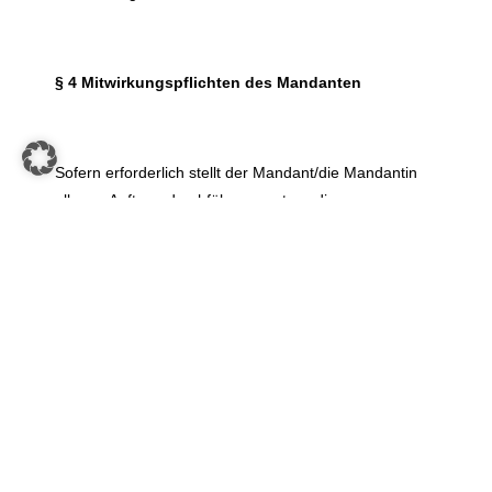
§ 4 Mitwirkungspflichten des Mandanten
Sofern erforderlich stellt der Mandant/die Mandantin
alle zur Auftragsdurchführung notwendigen
Informationen zeitnah zur Verfügung.
§ 5 Vergütung, Amtliche Gebühren,
Teilabrechnung
5.1 Die mitgeteilten Pauschalpreise verstehen sich
zzgl. der jeweiligen gesetzlichen Umsatzsteuer und
exklusive der jeweils gesondert zu entrichtenden
Amtsgebühren. Amtsgebühren sind ohne